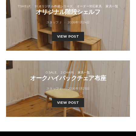
7.SHELF
S1.オリジナル作成シリーズ
オーダー対応家具
家具一覧
オリジナル階段シェルフ
スタッフＪ
2026年1月24日
VIEW POST
0.SALE
2.CHAIR
家具一覧
オークハイバックチェア布座
スタッフＪ
2026年1月25日
VIEW POST