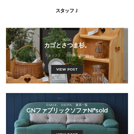
スタッフＪ
BLOG
カゴとさつま杉。
スタッフＪ
2025年11月20日
VIEW POST
0.SALE
3.SOFA
家具一覧
GNファブリックソファNI*sold
スタッフＪ
2025年11月27日