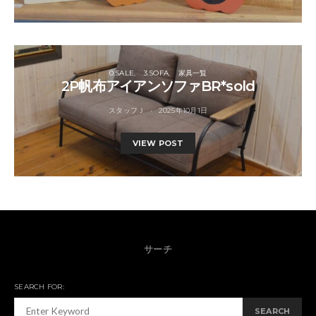
0.SALE
3.SOFA
家具一覧
2P帆布アイアンソファBR*sold
スタッフＪ
2025年10月1日
VIEW POST
サーチ
SEARCH FOR:
SEARCH