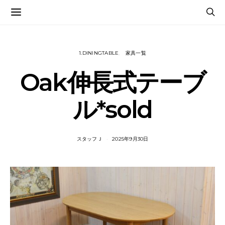
1.DININGTABLE
家具一覧
Oak伸長式テーブ
ル*sold
スタッフＪ
2025年9月30日