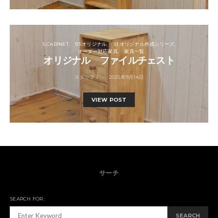
5.CABINET
93.オリジナル
S1.オリジナル作成シリーズ
オーダー対応家具
家具一覧
オリジナル ファイルチェスト
スタッフＪ
2025年9月14日
VIEW POST
サーチ
SEARCH FOR:
SEARCH