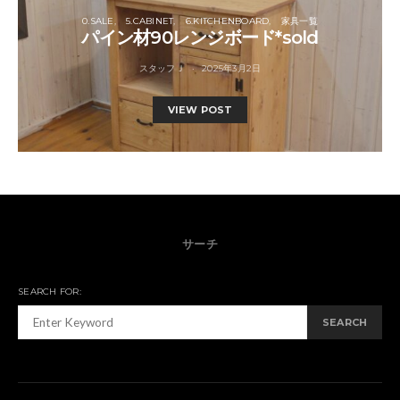
0.SALE
5.CABINET
6.KITCHENBOARD
家具一覧
パイン材90レンジボード*sold
スタッフＪ
2025年3月2日
VIEW POST
サーチ
SEARCH FOR:
SEARCH