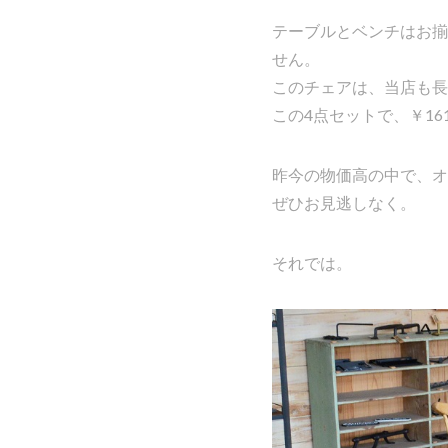
テーブルとベンチはお揃
せん。
このチェアは、当店も長
この4点セットで、￥161.
昨今の物価高の中で、オ
ぜひお見逃しなく。
それでは。