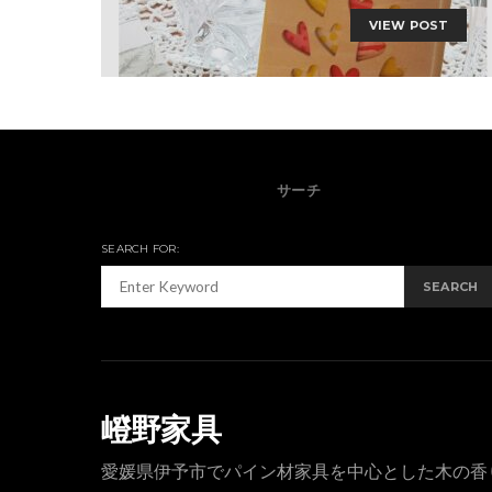
VIEW POST
サーチ
SEARCH FOR:
SEARCH
嶝野家具
愛媛県伊予市でパイン材家具を中心とした木の香