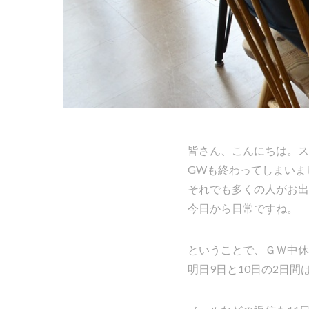
皆さん、こんにちは。ス
GWも終わってしまいま
それでも多くの人がお出
今日から日常ですね。
ということで、ＧＷ中休
明日9日と10日の2日