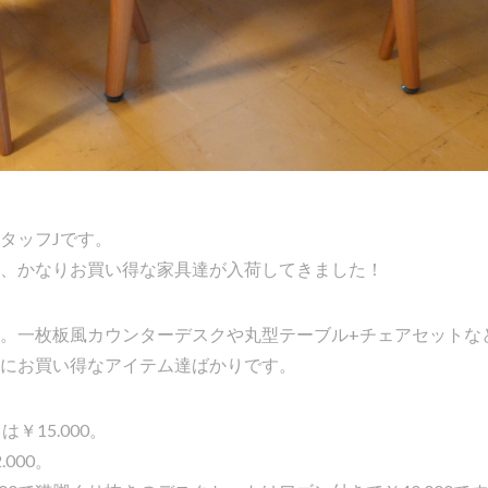
タッフJです。
、かなりお買い得な家具達が入荷してきました！
。一枚板風カウンターデスクや丸型テーブル+チェアセットな
にお買い得なアイテム達ばかりです。
￥15.000。
000。