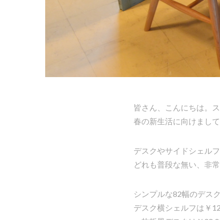
皆さん、こんにちは。ス
春の新生活に向けまして
デスクやサイドシェルフ
どれも普段な無い、非常
シンプルな82幅のデスクは
デスク横シェルフは￥12.