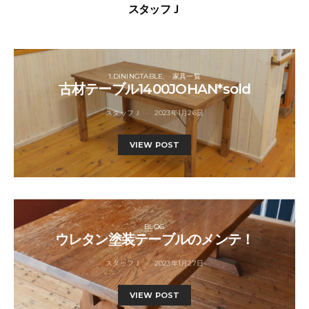
スタッフＪ
1.DININGTABLE
家具一覧
古材テーブル1400JOHAN*sold
スタッフＪ
2023年1月26日
VIEW POST
BLOG
ウレタン塗装テーブルのメンテ！
スタッフＪ
2023年1月27日
VIEW POST