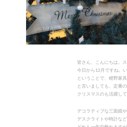
皆さん、こんにちは。ス
今日から12月ですね。
ということで、嶝野家具
と言いましても、定番の
クリスマスのも活躍して
デコラティブな三面鏡や
デスクライトや時計など
どれも一年中飾れますが