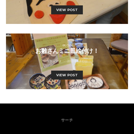
VIEW POST
BLOG
お雛さんミニ皿絵付け！
スタッフＪ
2021年1月10日
VIEW POST
サーチ